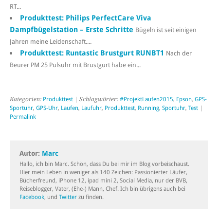
RT...
Produkttest: Philips PerfectCare Viva
Dampfbügelstation – Erste Schritte
Bügeln ist seit einigen
Jahren meine Leidenschaft....
Produkttest: Runtastic Brustgurt RUNBT1
Nach der
Beurer PM 25 Pulsuhr mit Brustgurt habe ein...
Kategorien:
Produkttest
| Schlagwörter:
#ProjektLaufen2015
,
Epson
,
GPS-
Sportuhr
,
GPS-Uhr
,
Laufen
,
Laufuhr
,
Produkttest
,
Running
,
Sportuhr
,
Test
|
Permalink
Autor:
Marc
Hallo, ich bin Marc. Schön, dass Du bei mir im Blog vorbeischaust.
Hier mein Leben in weniger als 140 Zeichen: Passionierter Läufer,
Bücherfreund, iPhone 12, ipad mini 2, Social Media, nur der BVB,
Reiseblogger, Vater, (Ehe-) Mann, Chef. Ich bin übrigens auch bei
Facebook
, und
Twitter
zu finden.