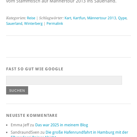
vom Stammtisch auf Männertour 2013 ins Sauerland.
Kategorien:
Reise
| Schlagwörter:
Kart
,
Kartfun
,
Männertour 2013
,
Qype
,
Sauerland
,
Winterberg
|
Permalink
FAST SO GUT WIE GOOGLE
NEUESTE KOMMENTARE
Emma Jeff
zu
Das war 2025 in meinem Blog
SandraundSven
zu
Die große Hafenrundfahrt in Hamburg mit der