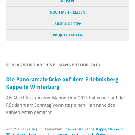
REISEN
NOCH MEHR REISEN
AUSFLUGS-TIPP
PROJEKT LAUFEN
SCHLAGWORT-ARCHIVE:
MÄNNERTOUR 2013
Die Panoramabrücke auf dem Erlebnisberg
Kappe in Winterberg
Als Abschluss unserer Männertour 2013 haben wir auf der
Rückfahrt am Sonntag Vormittag einen Halt nahe des
Kahlen Asten gemacht.
Kategorien:
Reise
| Schlagwörter:
Erlebnisberg Kappe
,
Kappe
,
Männertour
2013
,
Naturerlebnispfad
,
Panoramabrücke
,
Sauerland
,
Winterberg
|