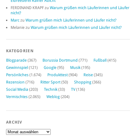
Elbreederei Rainer Abicht
FERDINAND KRAPF
zu
Warum grüßen mich Läuferinnen und Läufer
nicht?
Marc
zu
Warum grüßen mich Läuferinnen und Läufer nicht?
Melanie
zu
Warum grüßen mich Läuferinnen und Läufer nicht?
KATEGORIEN
Blogparade
(367)
Borussia Dortmund
(771)
Fußball
(415)
Gewinnspiel
(121)
Google
(95)
Musik
(195)
Persönliches
(1.674)
Produkttest
(904)
Reise
(345)
Rezension
(716)
Ritter Sport
(50)
Shopping
(366)
Social Media
(203)
Technik
(33)
TV
(136)
Vermischtes
(2.065)
Weblog
(204)
ARCHIV
Archiv