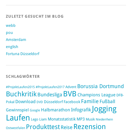
ZULETZT GESUCHT IM BLOG
webb
pou
Amsterdam
english
Fortuna Düsseldorf
SCHLAGWÖRTER
Borussia Dortmund
#ProjektLaufen2015
Advent
#ProjektLaufen2017
BVB
Buchkritik
Bundesliga
Champions League
DFB-
Familie
Fußball
Download
Düsseldorf
Facebook
Pokal
DVD
Jogging
Infografik
Halbmarathon
Gewinnspiel
Google
Laufen
Monatsstatistik
MP3
Lego
Liam
Musik
Niederrhein
Rezension
Produkttest
Reise
Ostwestfalen