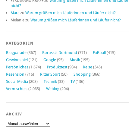
FERDINAND KRAPF
zu
Warum grüßen mich Läuferinnen und Läufer
nicht?
Marc
zu
Warum grüßen mich Läuferinnen und Läufer nicht?
Melanie
zu
Warum grüßen mich Läuferinnen und Läufer nicht?
KATEGORIEN
Blogparade
(367)
Borussia Dortmund
(771)
Fußball
(415)
Gewinnspiel
(121)
Google
(95)
Musik
(195)
Persönliches
(1.674)
Produkttest
(904)
Reise
(345)
Rezension
(716)
Ritter Sport
(50)
Shopping
(366)
Social Media
(203)
Technik
(33)
TV
(136)
Vermischtes
(2.065)
Weblog
(204)
ARCHIV
Archiv