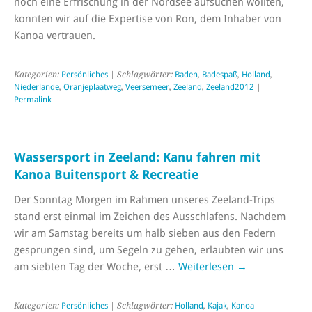
noch eine Erfrischung in der Nordsee aufsuchen wollten,
konnten wir auf die Expertise von Ron, dem Inhaber von
Kanoa vertrauen.
Kategorien:
Persönliches
| Schlagwörter:
Baden
,
Badespaß
,
Holland
,
Niederlande
,
Oranjeplaatweg
,
Veersemeer
,
Zeeland
,
Zeeland2012
|
Permalink
Wassersport in Zeeland: Kanu fahren mit
Kanoa Buitensport & Recreatie
Der Sonntag Morgen im Rahmen unseres Zeeland-Trips
stand erst einmal im Zeichen des Ausschlafens. Nachdem
wir am Samstag bereits um halb sieben aus den Federn
gesprungen sind, um Segeln zu gehen, erlaubten wir uns
am siebten Tag der Woche, erst …
Weiterlesen
→
Kategorien:
Persönliches
| Schlagwörter:
Holland
,
Kajak
,
Kanoa