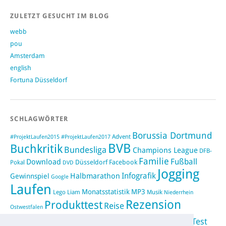
ZULETZT GESUCHT IM BLOG
webb
pou
Amsterdam
english
Fortuna Düsseldorf
SCHLAGWÖRTER
Borussia Dortmund
#ProjektLaufen2015
Advent
#ProjektLaufen2017
BVB
Buchkritik
Bundesliga
Champions League
DFB-
Familie
Fußball
Download
Düsseldorf
Facebook
Pokal
DVD
Jogging
Infografik
Halbmarathon
Gewinnspiel
Google
Laufen
Monatsstatistik
MP3
Lego
Liam
Musik
Niederrhein
Rezension
Produkttest
Reise
Ostwestfalen
Running
Test
Rückblick
Saison 2012/2013
Shopping
sponsored