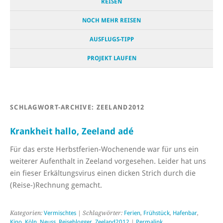
REISEN
NOCH MEHR REISEN
AUSFLUGS-TIPP
PROJEKT LAUFEN
SCHLAGWORT-ARCHIVE:
ZEELAND2012
Krankheit hallo, Zeeland adé
Für das erste Herbstferien-Wochenende war für uns ein
weiterer Aufenthalt in Zeeland vorgesehen. Leider hat uns
ein fieser Erkältungsvirus einen dicken Strich durch die
(Reise-)Rechnung gemacht.
Kategorien:
Vermischtes
| Schlagwörter:
Ferien
,
Frühstück
,
Hafenbar
,
Kino
,
Köln
,
Neuss
,
Reiseblogger
,
Zeeland2012
|
Permalink