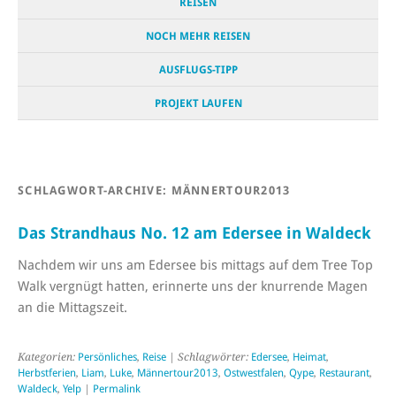
REISEN
NOCH MEHR REISEN
AUSFLUGS-TIPP
PROJEKT LAUFEN
SCHLAGWORT-ARCHIVE:
MÄNNERTOUR2013
Das Strandhaus No. 12 am Edersee in Waldeck
Nachdem wir uns am Edersee bis mittags auf dem Tree Top
Walk vergnügt hatten, erinnerte uns der knurrende Magen
an die Mittagszeit.
Kategorien:
Persönliches
,
Reise
| Schlagwörter:
Edersee
,
Heimat
,
Herbstferien
,
Liam
,
Luke
,
Männertour2013
,
Ostwestfalen
,
Qype
,
Restaurant
,
Waldeck
,
Yelp
|
Permalink