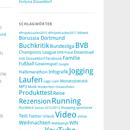
Fortuna Düsseldorf
SCHLAGWÖRTER
)
#ProjektLaufen2015
Advent
#ProjektLaufen2017
mund
Borussia Dortmund
BVB
Buchkritik
Bundesliga
Champions League
Download
DFB-Pokal
1)
Familie
Düsseldorf
Facebook
DVD
Fußball
Gewinnspiel
Google
Jogging
Infografik
Halbmarathon
674)
Laufen
Monatsstatistik
)
Lego
Liam
MP3
Musik
Niederrhein
Ostwestfalen
Produkttest
Reise
Running
Rezension
Rückblick
Saison 2012/2013
Shopping
sponsored
Video
Test
3)
Twitter
Urlaub
vimeo
Weihnachten
WIN
Wettkampf