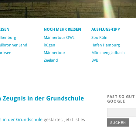
EISEN
NOCH MEHR REISEN
AUSFLUGS-TIPP
alkenburg
Männertour OWL
Zoo Köln
ilbronner Land
Rügen
Hafen Hamburg
riksee
Männertour
Mönchengladbach
Zeeland
BVB
FAST SO GUT
 Zeugnis in der Grundschule
GOOGLE
s in der Grundschule
gestartet. Jetzt ist es