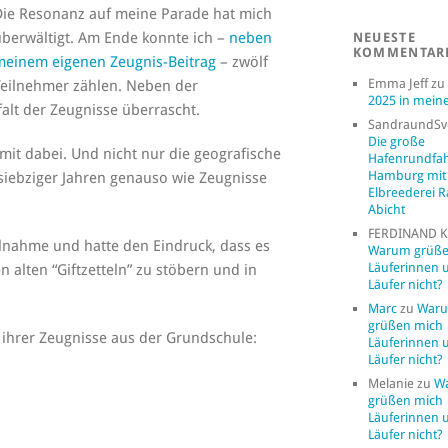
Die Resonanz auf meine Parade hat mich
überwältigt. Am Ende konnte ich –
neben
NEUESTE
KOMMENTAR
meinem eigenen Zeugnis-Beitrag
– zwölf
Emma Jeff
zu
Teilnehmer zählen. Neben der
2025 in mein
alt der Zeugnisse überrascht.
SandraundSv
Die große
mit dabei. Und nicht nur die geografische
Hafenrundfah
Hamburg mit
 siebziger Jahren genauso wie Zeugnisse
Elbreederei R
Abicht
FERDINAND K
ilnahme und hatte den Eindruck, dass es
Warum grüße
Läuferinnen 
 alten “Giftzetteln” zu stöbern und in
Läufer nicht?
Marc
zu
War
grüßen mich
d ihrer Zeugnisse aus der Grundschule:
Läuferinnen 
Läufer nicht?
Melanie
zu
W
grüßen mich
Läuferinnen 
Läufer nicht?