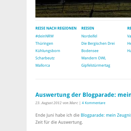
REISE NACH REGIONEN
REISEN
R
#deinNRW
Nordeifel
V
Thüringen
Die Bergischen Drei
He
Kühlungsborn
Bodensee
Ha
Scharbeutz
Wandern OWL
Mallorca
Gipfelstürmertag
Auswertung der Blogparade: mein
23. August 2012
von Marc
|
4 Kommentare
Ende Juni habe ich die
Blogparade: mein Zeugni
Zeit für die Auswertung.