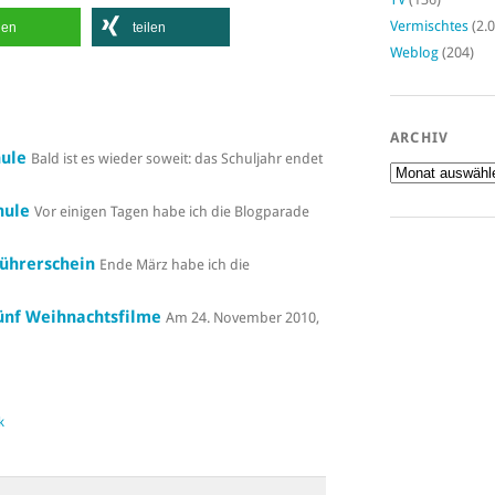
Vermischtes
(2.0
len
teilen
Weblog
(204)
ARCHIV
hule
Bald ist es wieder soweit: das Schuljahr endet
Archiv
hule
Vor einigen Tagen habe ich die Blogparade
ührerschein
Ende März habe ich die
ünf Weihnachtsfilme
Am 24. November 2010,
k