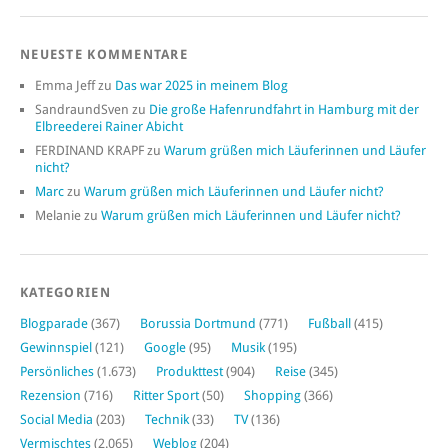
NEUESTE KOMMENTARE
Emma Jeff
zu
Das war 2025 in meinem Blog
SandraundSven
zu
Die große Hafenrundfahrt in Hamburg mit der
Elbreederei Rainer Abicht
FERDINAND KRAPF
zu
Warum grüßen mich Läuferinnen und Läufer
nicht?
Marc
zu
Warum grüßen mich Läuferinnen und Läufer nicht?
Melanie
zu
Warum grüßen mich Läuferinnen und Läufer nicht?
KATEGORIEN
Blogparade
(367)
Borussia Dortmund
(771)
Fußball
(415)
Gewinnspiel
(121)
Google
(95)
Musik
(195)
Persönliches
(1.673)
Produkttest
(904)
Reise
(345)
Rezension
(716)
Ritter Sport
(50)
Shopping
(366)
Social Media
(203)
Technik
(33)
TV
(136)
Vermischtes
(2.065)
Weblog
(204)