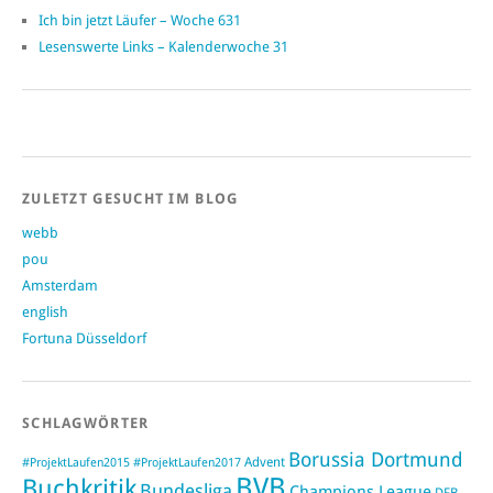
Ich bin jetzt Läufer – Woche 631
Lesenswerte Links – Kalenderwoche 31
ZULETZT GESUCHT IM BLOG
webb
pou
Amsterdam
english
Fortuna Düsseldorf
SCHLAGWÖRTER
Borussia Dortmund
#ProjektLaufen2015
Advent
#ProjektLaufen2017
BVB
Buchkritik
Bundesliga
Champions League