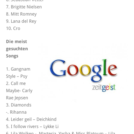
7. Brigitte Nielsen
8. Mitt Romney
9. Lana del Rey
10. Cro
Die meist
gesuchten
Songs
1. Gangnam
Style – Psy
2. Call me
Maybe- Carly
Rae Jepsen
3. Diamonds
-. Rihanna
4. Leider geil – Deichkind
5. I follow rivers – Lykke Li
6. Lila Wolken -. Marteria, Yasha & Miss Platnum – Lila