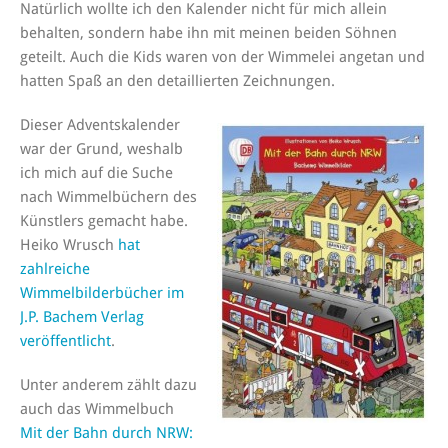
Natürlich wollte ich den Kalender nicht für mich allein
behalten, sondern habe ihn mit meinen beiden Söhnen
geteilt. Auch die Kids waren von der Wimmelei angetan und
hatten Spaß an den detaillierten Zeichnungen.
Dieser Adventskalender
war der Grund, weshalb
ich mich auf die Suche
nach Wimmelbüchern des
Künstlers gemacht habe.
Heiko Wrusch
hat
zahlreiche
Wimmelbilderbücher im
J.P. Bachem Verlag
veröffentlicht
.
Unter anderem zählt dazu
auch das Wimmelbuch
Mit der Bahn durch NRW: