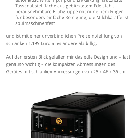
Tassenabstellfläche aus gebürstetem Edelstahl,
herausnehmbare Brühgruppe mit nur einem Finger –
für besonders einfache Reinigung, die Milchkaraffe ist
spülmaschinenfest
und ist mit einer unverbindlichen Preisempfehlung von
schlanken 1.199 Euro alles andere als billig.
Auf den ersten Blick gefallen mir das edle Design und – fast
genauso wichtig – die kompakten Abmessungen des
Gerätes mit schlanken Abmessungen von 25 x 46 x 36 cm: