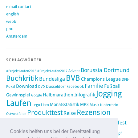
e mail contact
english
webb
pou
Amsterdam
SCHLAGWÖRTER
Borussia Dortmund
#ProjektLaufen2015
Advent
#ProjektLaufen2017
BVB
Buchkritik
Bundesliga
Champions League
DFB-
Familie
Fußball
Download
Düsseldorf
Facebook
Pokal
DVD
Jogging
Infografik
Halbmarathon
Gewinnspiel
Google
Laufen
Monatsstatistik
MP3
Lego
Liam
Musik
Niederrhein
Rezension
Produkttest
Reise
Ostwestfalen
Running
Test
Rückblick
Saison 2012/2013
Shopping
sponsored
Video
Cookies helfen uns bei der Bereitstellung
Weihnachten
Twitter
Urlaub
vimeo
Wettkampf