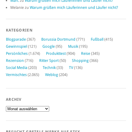
Marc
zu
Warum grüßen mich Läuferinnen und Läufer nicht?
Melanie
zu
Warum grüßen mich Läuferinnen und Läufer nicht?
KATEGORIEN
Blogparade
(367)
Borussia Dortmund
(771)
Fußball
(415)
Gewinnspiel
(121)
Google
(95)
Musik
(195)
Persönliches
(1.674)
Produkttest
(904)
Reise
(345)
Rezension
(716)
Ritter Sport
(50)
Shopping
(366)
Social Media
(203)
Technik
(33)
TV
(136)
Vermischtes
(2.065)
Weblog
(204)
ARCHIV
Archiv
BESUCHT GRETELS WERKE AUF ETSY