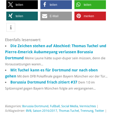
teilen
teilen
teilen
teilen
E-Mail
merken
Ebenfalls lesenswert:
Die Zeichen stehen auf Abschied: Thomas Tuchel und
Pierre-Emerick Aubameyang verlassen Borussia
Dortmund
Meine Laune hätte super-duper sein müssen, denn die
Voraussetzungen waren...
Mit Tuchel kann es für Dortmund nur nach oben
gehen
Mit dem DFB Pokalfinale gegen Bayern München vor der Tür...
Borussia Dortmund frisch zitiert #37
Dem 1:0 im
Spitzenspiel gegen Bayern München folgte am vergangenen...
Kategorien:
Borussia Dortmund
,
Fußball
,
Social Media
,
Vermischtes
|
Schlagwörter:
BVB
,
Saison 2016/2017
,
Thomas Tuchel
,
Trennung
,
Twitter
|