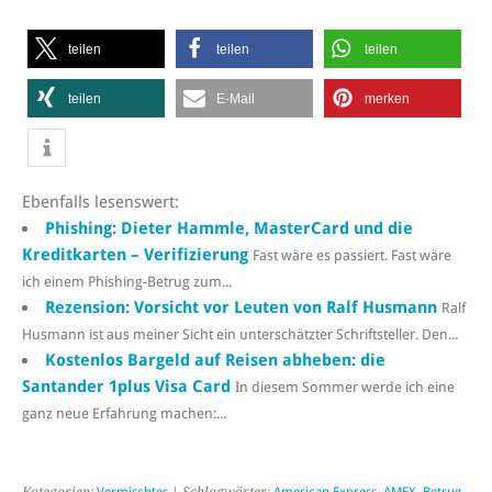
teilen
teilen
teilen
teilen
E-Mail
merken
Ebenfalls lesenswert:
Phishing: Dieter Hammle, MasterCard und die
Kreditkarten – Verifizierung
Fast wäre es passiert. Fast wäre
ich einem Phishing-Betrug zum...
Rezension: Vorsicht vor Leuten von Ralf Husmann
Ralf
Husmann ist aus meiner Sicht ein unterschätzter Schriftsteller. Den...
Kostenlos Bargeld auf Reisen abheben: die
Santander 1plus Visa Card
In diesem Sommer werde ich eine
ganz neue Erfahrung machen:...
Kategorien:
Vermischtes
| Schlagwörter:
American Express
,
AMEX
,
Betrug
,