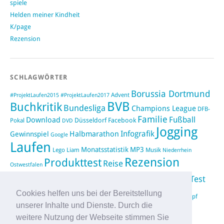
spiele
Helden meiner Kindheit
K/page
Rezension
SCHLAGWÖRTER
Borussia Dortmund
#ProjektLaufen2015
Advent
#ProjektLaufen2017
BVB
Buchkritik
Bundesliga
Champions League
DFB-
Familie
Fußball
Download
Düsseldorf
Facebook
Pokal
DVD
Jogging
Infografik
Halbmarathon
Gewinnspiel
Google
Laufen
Monatsstatistik
MP3
Lego
Liam
Musik
Niederrhein
Rezension
Produkttest
Reise
Ostwestfalen
Running
Test
Rückblick
Saison 2012/2013
Shopping
sponsored
Video
Cookies helfen uns bei der Bereitstellung
Weihnachten
Twitter
Urlaub
vimeo
Wettkampf
unserer Inhalte und Dienste. Durch die
YouTube
WIN Compilation
weitere Nutzung der Webseite stimmen Sie