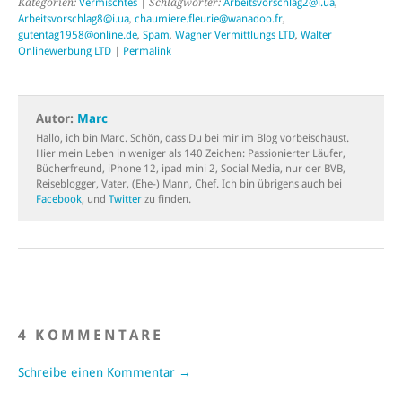
Kategorien:
Vermischtes
| Schlagwörter:
Arbeitsvorschlag2@i.ua
,
Arbeitsvorschlag8@i.ua
,
chaumiere.fleurie@wanadoo.fr
,
gutentag1958@online.de
,
Spam
,
Wagner Vermittlungs LTD
,
Walter
Onlinewerbung LTD
|
Permalink
Autor:
Marc
Hallo, ich bin Marc. Schön, dass Du bei mir im Blog vorbeischaust.
Hier mein Leben in weniger als 140 Zeichen: Passionierter Läufer,
Bücherfreund, iPhone 12, ipad mini 2, Social Media, nur der BVB,
Reiseblogger, Vater, (Ehe-) Mann, Chef. Ich bin übrigens auch bei
Facebook
, und
Twitter
zu finden.
4 KOMMENTARE
Schreibe einen Kommentar →