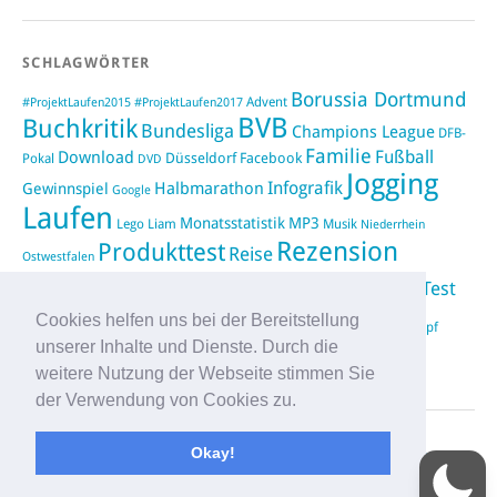
SCHLAGWÖRTER
Borussia Dortmund
#ProjektLaufen2015
Advent
#ProjektLaufen2017
BVB
Buchkritik
Bundesliga
Champions League
DFB-
Familie
Fußball
Download
Düsseldorf
Facebook
Pokal
DVD
Jogging
Infografik
Halbmarathon
Gewinnspiel
Google
Laufen
Monatsstatistik
MP3
Lego
Liam
Musik
Niederrhein
Rezension
Produkttest
Reise
Ostwestfalen
Running
Test
Rückblick
Saison 2012/2013
Shopping
sponsored
Video
Cookies helfen uns bei der Bereitstellung
Weihnachten
Twitter
Urlaub
vimeo
Wettkampf
unserer Inhalte und Dienste. Durch die
YouTube
WIN Compilation
weitere Nutzung der Webseite stimmen Sie
der Verwendung von Cookies zu.
Okay!
Proudly powered by
WordPress
|
Theme: Yoko von
Elmastudio
Oben